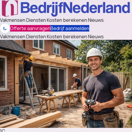
Vakmensen
Diensten
Kosten berekenen
Nieuws
Offerte aanvragen
Bedrijf aanmelden
Vakmensen
Diensten
Kosten berekenen
Nieuws
1C