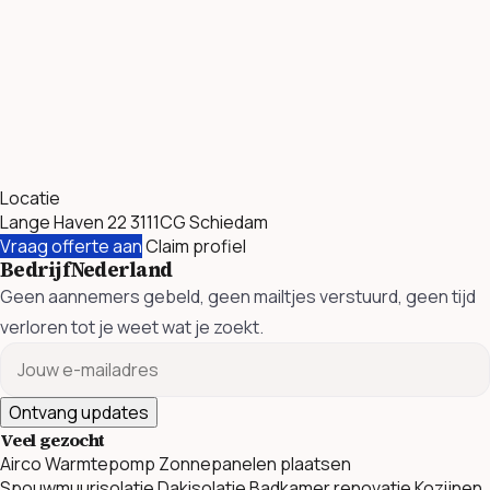
Locatie
Lange Haven 22 3111CG Schiedam
Vraag offerte aan
Claim profiel
BedrijfNederland
Geen aannemers gebeld, geen mailtjes verstuurd, geen tijd
verloren tot je weet wat je zoekt.
Ontvang updates
Veel gezocht
Airco
Warmtepomp
Zonnepanelen plaatsen
Spouwmuurisolatie
Dakisolatie
Badkamer renovatie
Kozijnen