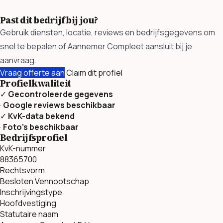
Past dit bedrijf bij jou?
Gebruik diensten, locatie, reviews en bedrijfsgegevens om
snel te bepalen of Aannemer Compleet aansluit bij je
aanvraag.
Vraag offerte aan
Claim dit profiel
Profielkwaliteit
✓
Gecontroleerde gegevens
·
Google reviews beschikbaar
✓
KvK-data bekend
·
Foto’s beschikbaar
Bedrijfsprofiel
KvK-nummer
88365700
Rechtsvorm
Besloten Vennootschap
Inschrijvingstype
Hoofdvestiging
Statutaire naam