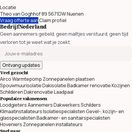
Locatie
Theo van Goghhof 89 5671DW Nuenen
Vraag offerte aan
Claim profiel
BedrijfNederland
Geen aannemers gebeld, geen mailtjes verstuurd, geen tijd
verloren tot je weet wat je zoekt.
Ontvang updates
Veel gezocht
Airco
Warmtepomp
Zonnepanelen plaatsen
Spouwmuurisolatie
Dakisolatie
Badkamer renovatie
Kozijnen
Schilderen
Dakrenovatie
Laadpaal
Populaire vakmensen
Loodgieters
Aannemers
Dakwerkers
Schilders
Klimaatinstallateurs
Isolatiespecialisten
Gevel-, kozijn- en
glasspecialisten
Badkamer- en sanitairspecialisten
Hoveniers
Zonnepanelen installateurs
Snel naar