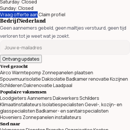
Saturday: Closed
Sunday: Closed
Vraag offerte aan
Claim profiel
BedrijfNederland
Geen aannemers gebeld, geen mailtjes verstuurd, geen tijd
verloren tot je weet wat je zoekt.
Ontvang updates
Veel gezocht
Airco
Warmtepomp
Zonnepanelen plaatsen
Spouwmuurisolatie
Dakisolatie
Badkamer renovatie
Kozijnen
Schilderen
Dakrenovatie
Laadpaal
Populaire vakmensen
Loodgieters
Aannemers
Dakwerkers
Schilders
Klimaatinstallateurs
Isolatiespecialisten
Gevel-, kozijn- en
glasspecialisten
Badkamer- en sanitairspecialisten
Hoveniers
Zonnepanelen installateurs
Snel naar