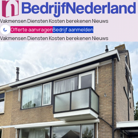
Vakmensen
Diensten
Kosten berekenen
Nieuws
Offerte aanvragen
Bedrijf aanmelden
Vakmensen
Diensten
Kosten berekenen
Nieuws