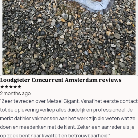
Loodgieter Concurrent Amsterdam reviews
★★★★★
2 months ago
“Zeer tevreden over Metsel Gigant. Vanaf het eerste contact
tot de oplevering verliep alles duidelijk en professioneel. Je
merkt dat hier vakmensen aan het werk zijn die weten wat ze
doen en meedenken met de klant. Zeker een aanrader als je
op zoek bent naar kwaliteit en betrouwbaarheid.”