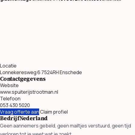
Locatie
Lonnekeresweg 6 7524RH Enschede
Contactgegevens
Website
www.spuiterijstrootman.nl
Telefoon
053 430 5020
Vraag offerte aan
Claim profiel
BedrijfNederland
Geen aannemers gebeld, geen mailtjes verstuurd, geen tijd
verloren tot je weet wat je zoekt.