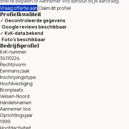
snel te bepalen of Aannemer Vos aansluit bij je aanvraag.
Vraag offerte aan
Claim dit profiel
Profielkwaliteit
✓
Gecontroleerde gegevens
·
Google reviews beschikbaar
✓
KvK-data bekend
·
Foto’s beschikbaar
Bedrijfsprofiel
KvK-nummer
34110224
Rechtsvorm
Eenmanszaak
Inschrijvingstype
Hoofdvestiging
Bronplaats
Velsen-Noord
Handelsnamen
Aannemer Vos
Oprichtingsjaar
1999
Hoofdactiviteit