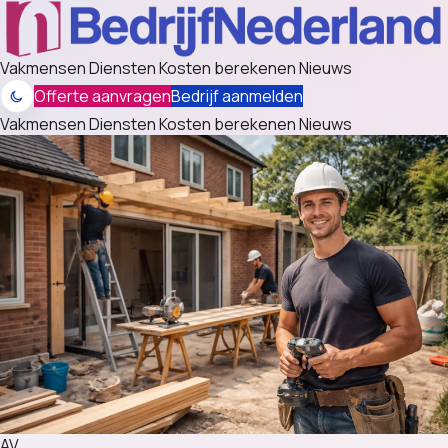
Vakmensen
Diensten
Kosten berekenen
Nieuws
Offerte aanvragen
Bedrijf aanmelden
Vakmensen
Diensten
Kosten berekenen
Nieuws
AV