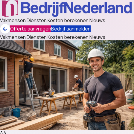
Vakmensen
Diensten
Kosten berekenen
Nieuws
Offerte aanvragen
Bedrijf aanmelden
Vakmensen
Diensten
Kosten berekenen
Nieuws
AA