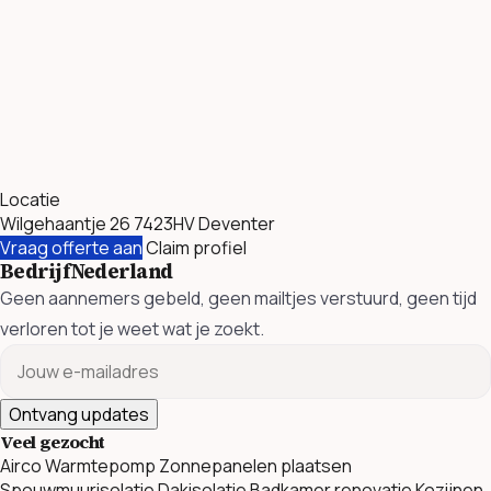
Locatie
Wilgehaantje 26 7423HV Deventer
Vraag offerte aan
Claim profiel
BedrijfNederland
Geen aannemers gebeld, geen mailtjes verstuurd, geen tijd
verloren tot je weet wat je zoekt.
Ontvang updates
Veel gezocht
Airco
Warmtepomp
Zonnepanelen plaatsen
Spouwmuurisolatie
Dakisolatie
Badkamer renovatie
Kozijnen