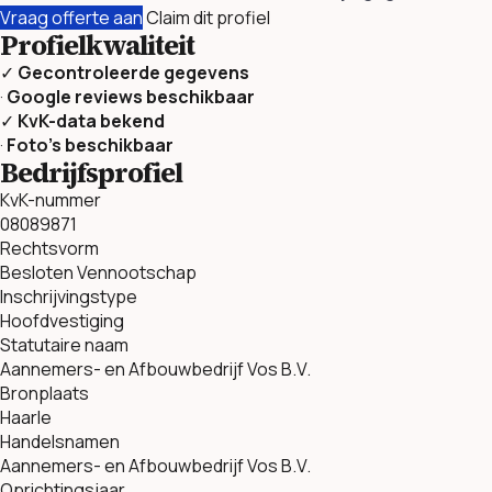
Vraag offerte aan
Claim dit profiel
Profielkwaliteit
✓
Gecontroleerde gegevens
·
Google reviews beschikbaar
✓
KvK-data bekend
·
Foto’s beschikbaar
Bedrijfsprofiel
KvK-nummer
08089871
Rechtsvorm
Besloten Vennootschap
Inschrijvingstype
Hoofdvestiging
Statutaire naam
Aannemers- en Afbouwbedrijf Vos B.V.
Bronplaats
Haarle
Handelsnamen
Aannemers- en Afbouwbedrijf Vos B.V.
Oprichtingsjaar