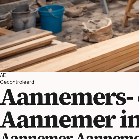
AE
Gecontroleerd
Aannemers- e
Aannemer in
Aannemer Aannemers