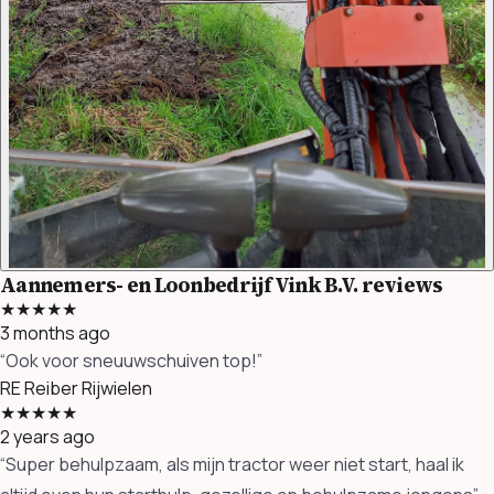
Aannemers- en Loonbedrijf Vink B.V. reviews
★★★★★
3 months ago
“Ook voor sneuuwschuiven top!”
RE
Reiber Rijwielen
★★★★★
2 years ago
“Super behulpzaam, als mijn tractor weer niet start, haal ik