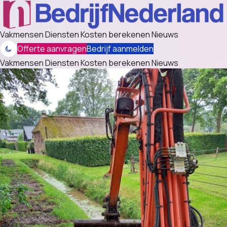
Vakmensen
Diensten
Kosten berekenen
Nieuws
Offerte aanvragen
Bedrijf aanmelden
Vakmensen
Diensten
Kosten berekenen
Nieuws