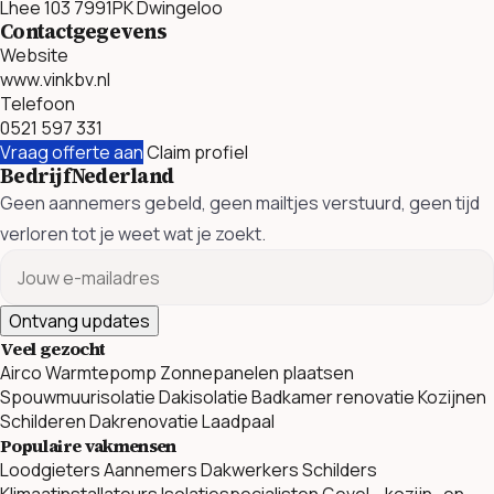
Lhee 103 7991PK Dwingeloo
Contactgegevens
Website
www.vinkbv.nl
Telefoon
0521 597 331
Vraag offerte aan
Claim profiel
BedrijfNederland
Geen aannemers gebeld, geen mailtjes verstuurd, geen tijd
verloren tot je weet wat je zoekt.
Ontvang updates
Veel gezocht
Airco
Warmtepomp
Zonnepanelen plaatsen
Spouwmuurisolatie
Dakisolatie
Badkamer renovatie
Kozijnen
Schilderen
Dakrenovatie
Laadpaal
Populaire vakmensen
Loodgieters
Aannemers
Dakwerkers
Schilders