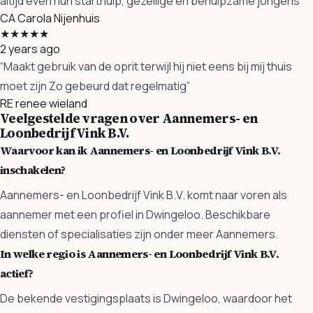
altijd even hun starthulp, gezellige en behulpzame jongens”
CA
Carola Nijenhuis
★★★★★
2 years ago
“Maakt gebruik van de oprit terwijl hij niet eens bij mij thuis
moet zijn Zo gebeurd dat regelmatig”
RE
renee wieland
Veelgestelde vragen over Aannemers- en
Loonbedrijf Vink B.V.
Waarvoor kan ik Aannemers- en Loonbedrijf Vink B.V.
inschakelen?
Aannemers- en Loonbedrijf Vink B.V. komt naar voren als
aannemer met een profiel in Dwingeloo. Beschikbare
diensten of specialisaties zijn onder meer Aannemers.
In welke regio is Aannemers- en Loonbedrijf Vink B.V.
actief?
De bekende vestigingsplaats is Dwingeloo, waardoor het