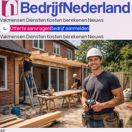
Vakmensen
Diensten
Kosten berekenen
Nieuws
Offerte aanvragen
Bedrijf aanmelden
Vakmensen
Diensten
Kosten berekenen
Nieuws
AE