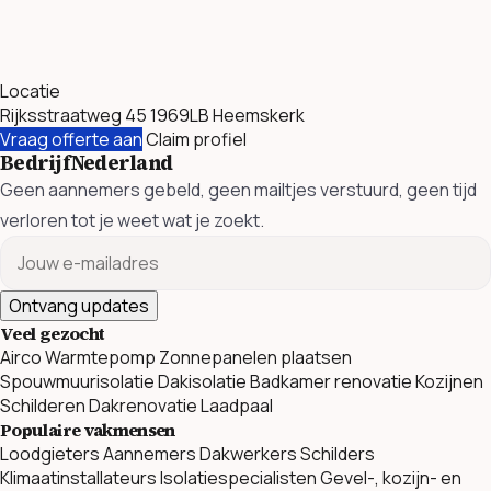
Locatie
Rijksstraatweg 45 1969LB Heemskerk
Vraag offerte aan
Claim profiel
BedrijfNederland
Geen aannemers gebeld, geen mailtjes verstuurd, geen tijd
verloren tot je weet wat je zoekt.
Ontvang updates
Veel gezocht
Airco
Warmtepomp
Zonnepanelen plaatsen
Spouwmuurisolatie
Dakisolatie
Badkamer renovatie
Kozijnen
Schilderen
Dakrenovatie
Laadpaal
Populaire vakmensen
Loodgieters
Aannemers
Dakwerkers
Schilders
Klimaatinstallateurs
Isolatiespecialisten
Gevel-, kozijn- en