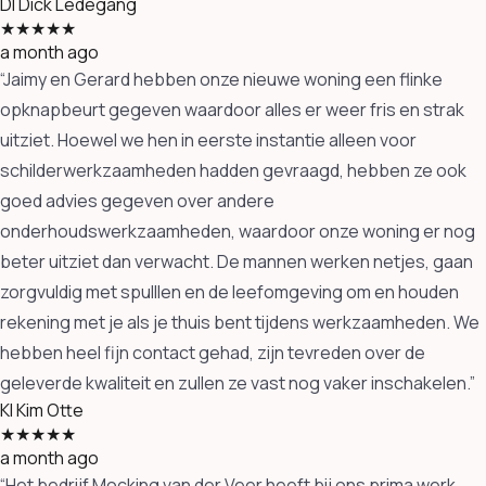
DI
Dick Ledegang
★★★★★
a month ago
“Jaimy en Gerard hebben onze nieuwe woning een flinke
opknapbeurt gegeven waardoor alles er weer fris en strak
uitziet. Hoewel we hen in eerste instantie alleen voor
schilderwerkzaamheden hadden gevraagd, hebben ze ook
goed advies gegeven over andere
onderhoudswerkzaamheden, waardoor onze woning er nog
beter uitziet dan verwacht. De mannen werken netjes, gaan
zorgvuldig met spulllen en de leefomgeving om en houden
rekening met je als je thuis bent tijdens werkzaamheden. We
hebben heel fijn contact gehad, zijn tevreden over de
geleverde kwaliteit en zullen ze vast nog vaker inschakelen.”
KI
Kim Otte
★★★★★
a month ago
“Het bedrijf Mocking van der Veer heeft bij ons prima werk