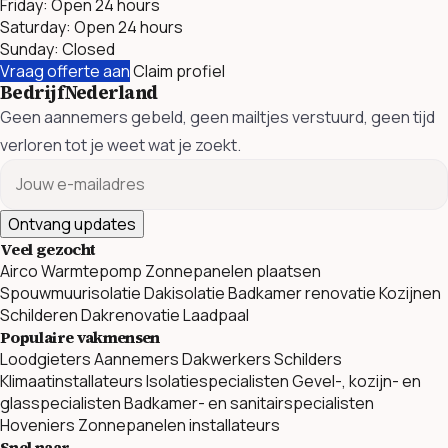
Friday: Open 24 hours
Saturday: Open 24 hours
Sunday: Closed
Vraag offerte aan
Claim profiel
BedrijfNederland
Geen aannemers gebeld, geen mailtjes verstuurd, geen tijd
verloren tot je weet wat je zoekt.
Ontvang updates
Veel gezocht
Airco
Warmtepomp
Zonnepanelen plaatsen
Spouwmuurisolatie
Dakisolatie
Badkamer renovatie
Kozijnen
Schilderen
Dakrenovatie
Laadpaal
Populaire vakmensen
Loodgieters
Aannemers
Dakwerkers
Schilders
Klimaatinstallateurs
Isolatiespecialisten
Gevel-, kozijn- en
glasspecialisten
Badkamer- en sanitairspecialisten
Hoveniers
Zonnepanelen installateurs
Snel naar