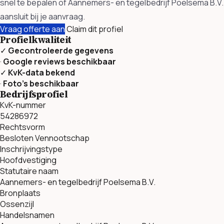
snel te bepalen of Aannemers- en tegelbedrijf Poelsema B.V.
aansluit bij je aanvraag.
Vraag offerte aan
Claim dit profiel
Profielkwaliteit
✓
Gecontroleerde gegevens
·
Google reviews beschikbaar
✓
KvK-data bekend
·
Foto’s beschikbaar
Bedrijfsprofiel
KvK-nummer
54286972
Rechtsvorm
Besloten Vennootschap
Inschrijvingstype
Hoofdvestiging
Statutaire naam
Aannemers- en tegelbedrijf Poelsema B.V.
Bronplaats
Ossenzijl
Handelsnamen