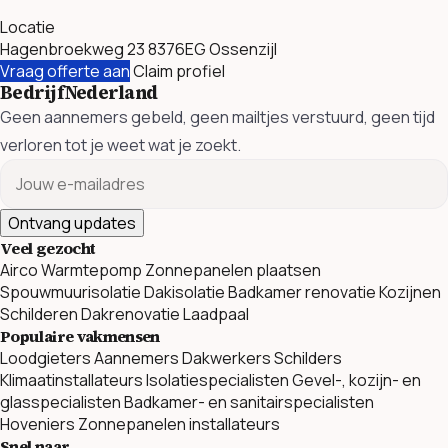
Locatie
Hagenbroekweg 23 8376EG Ossenzijl
Vraag offerte aan
Claim profiel
BedrijfNederland
Geen aannemers gebeld, geen mailtjes verstuurd, geen tijd
verloren tot je weet wat je zoekt.
Ontvang updates
Veel gezocht
Airco
Warmtepomp
Zonnepanelen plaatsen
Spouwmuurisolatie
Dakisolatie
Badkamer renovatie
Kozijnen
Schilderen
Dakrenovatie
Laadpaal
Populaire vakmensen
Loodgieters
Aannemers
Dakwerkers
Schilders
Klimaatinstallateurs
Isolatiespecialisten
Gevel-, kozijn- en
glasspecialisten
Badkamer- en sanitairspecialisten
Hoveniers
Zonnepanelen installateurs
Snel naar