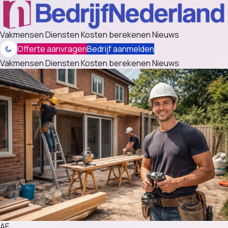
Vakmensen
Diensten
Kosten berekenen
Nieuws
Offerte aanvragen
Bedrijf aanmelden
Vakmensen
Diensten
Kosten berekenen
Nieuws
AE