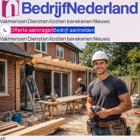
Vakmensen
Diensten
Kosten berekenen
Nieuws
Offerte aanvragen
Bedrijf aanmelden
Vakmensen
Diensten
Kosten berekenen
Nieuws
AE