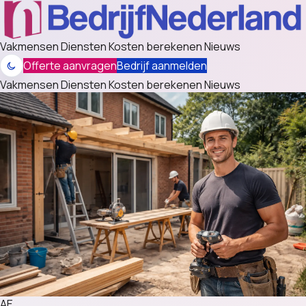
Vakmensen
Diensten
Kosten berekenen
Nieuws
Offerte aanvragen
Bedrijf aanmelden
Vakmensen
Diensten
Kosten berekenen
Nieuws
AE