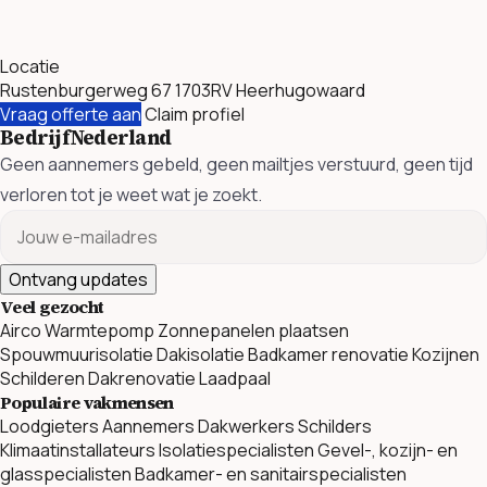
Locatie
Rustenburgerweg 67 1703RV Heerhugowaard
Vraag offerte aan
Claim profiel
BedrijfNederland
Geen aannemers gebeld, geen mailtjes verstuurd, geen tijd
verloren tot je weet wat je zoekt.
Ontvang updates
Veel gezocht
Airco
Warmtepomp
Zonnepanelen plaatsen
Spouwmuurisolatie
Dakisolatie
Badkamer renovatie
Kozijnen
Schilderen
Dakrenovatie
Laadpaal
Populaire vakmensen
Loodgieters
Aannemers
Dakwerkers
Schilders
Klimaatinstallateurs
Isolatiespecialisten
Gevel-, kozijn- en
glasspecialisten
Badkamer- en sanitairspecialisten