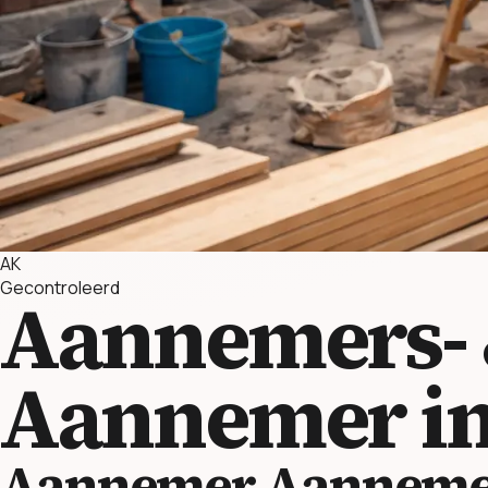
AK
Gecontroleerd
Aannemers- &
Aannemer in
Aannemer Aannemers