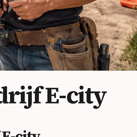
ijf E-city
E-city