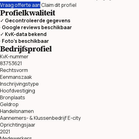
Vraag offerte aan
Claim dit profiel
Profielkwaliteit
✓
Gecontroleerde gegevens
·
Google reviews beschikbaar
✓
KvK-data bekend
·
Foto’s beschikbaar
Bedrijfsprofiel
KvK-nummer
83753621
Rechtsvorm
Eenmanszaak
Inschrijvingstype
Hoofdvestiging
Bronplaats
Geldrop
Handelsnamen
Aannemers- & Klussenbedrijf E-city
Oprichtingsjaar
2021
Medewerkers