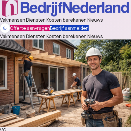
Vakmensen
Diensten
Kosten berekenen
Nieuws
Offerte aanvragen
Bedrijf aanmelden
Vakmensen
Diensten
Kosten berekenen
Nieuws
VG