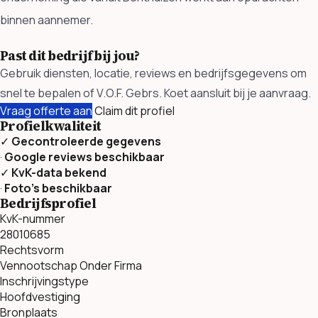
binnen aannemer.
Past dit bedrijf bij jou?
Gebruik diensten, locatie, reviews en bedrijfsgegevens om
snel te bepalen of V.O.F. Gebrs. Koet aansluit bij je aanvraag.
Vraag offerte aan
Claim dit profiel
Profielkwaliteit
✓
Gecontroleerde gegevens
·
Google reviews beschikbaar
✓
KvK-data bekend
·
Foto’s beschikbaar
Bedrijfsprofiel
KvK-nummer
28010685
Rechtsvorm
Vennootschap Onder Firma
Inschrijvingstype
Hoofdvestiging
Bronplaats