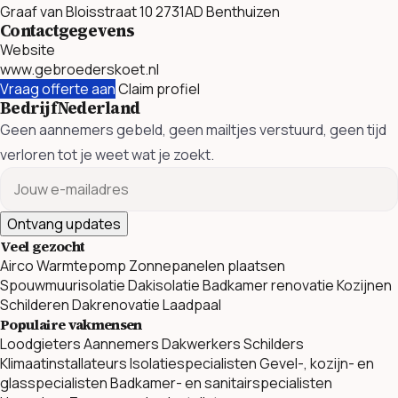
Graaf van Bloisstraat 10 2731AD Benthuizen
Contactgegevens
Website
www.gebroederskoet.nl
Vraag offerte aan
Claim profiel
BedrijfNederland
Geen aannemers gebeld, geen mailtjes verstuurd, geen tijd
verloren tot je weet wat je zoekt.
Ontvang updates
Veel gezocht
Airco
Warmtepomp
Zonnepanelen plaatsen
Spouwmuurisolatie
Dakisolatie
Badkamer renovatie
Kozijnen
Schilderen
Dakrenovatie
Laadpaal
Populaire vakmensen
Loodgieters
Aannemers
Dakwerkers
Schilders
Klimaatinstallateurs
Isolatiespecialisten
Gevel-, kozijn- en
glasspecialisten
Badkamer- en sanitairspecialisten