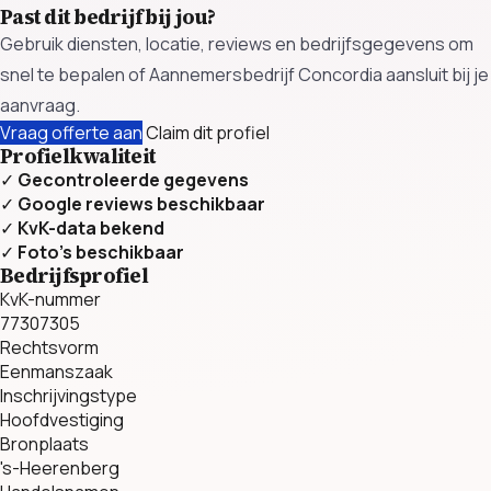
Past dit bedrijf bij jou?
Gebruik diensten, locatie, reviews en bedrijfsgegevens om
snel te bepalen of Aannemersbedrijf Concordia aansluit bij je
aanvraag.
Vraag offerte aan
Claim dit profiel
Profielkwaliteit
✓
Gecontroleerde gegevens
✓
Google reviews beschikbaar
✓
KvK-data bekend
✓
Foto’s beschikbaar
Bedrijfsprofiel
KvK-nummer
77307305
Rechtsvorm
Eenmanszaak
Inschrijvingstype
Hoofdvestiging
Bronplaats
's-Heerenberg