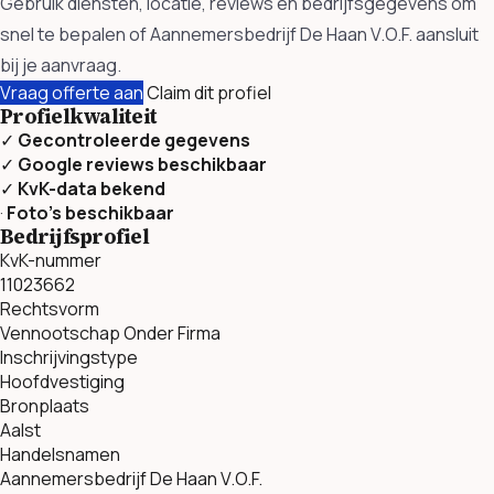
Gebruik diensten, locatie, reviews en bedrijfsgegevens om
snel te bepalen of Aannemersbedrijf De Haan V.O.F. aansluit
bij je aanvraag.
Vraag offerte aan
Claim dit profiel
Profielkwaliteit
✓
Gecontroleerde gegevens
✓
Google reviews beschikbaar
✓
KvK-data bekend
·
Foto’s beschikbaar
Bedrijfsprofiel
KvK-nummer
11023662
Rechtsvorm
Vennootschap Onder Firma
Inschrijvingstype
Hoofdvestiging
Bronplaats
Aalst
Handelsnamen
Aannemersbedrijf De Haan V.O.F.