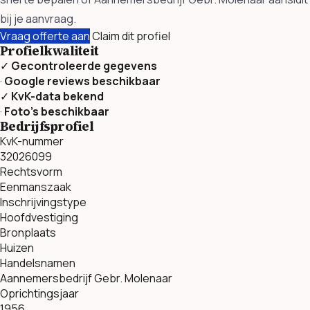
bij je aanvraag.
Vraag offerte aan
Claim dit profiel
Profielkwaliteit
✓
Gecontroleerde gegevens
·
Google reviews beschikbaar
✓
KvK-data bekend
·
Foto’s beschikbaar
Bedrijfsprofiel
KvK-nummer
32026099
Rechtsvorm
Eenmanszaak
Inschrijvingstype
Hoofdvestiging
Bronplaats
Huizen
Handelsnamen
Aannemersbedrijf Gebr. Molenaar
Oprichtingsjaar
1956