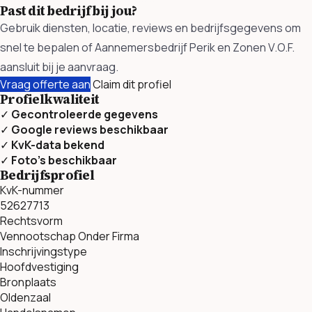
Past dit bedrijf bij jou?
Gebruik diensten, locatie, reviews en bedrijfsgegevens om
snel te bepalen of Aannemersbedrijf Perik en Zonen V.O.F.
aansluit bij je aanvraag.
Vraag offerte aan
Claim dit profiel
Profielkwaliteit
✓
Gecontroleerde gegevens
✓
Google reviews beschikbaar
✓
KvK-data bekend
✓
Foto’s beschikbaar
Bedrijfsprofiel
KvK-nummer
52627713
Rechtsvorm
Vennootschap Onder Firma
Inschrijvingstype
Hoofdvestiging
Bronplaats
Oldenzaal