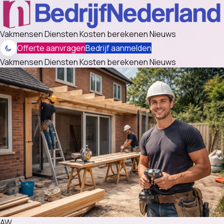
Vakmensen
Diensten
Kosten berekenen
Nieuws
Offerte aanvragen
Bedrijf aanmelden
Vakmensen
Diensten
Kosten berekenen
Nieuws
AW