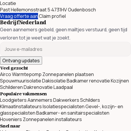
Locatie
Past Hellemonsstraat 5 4731HV Oudenbosch
Vraag offerte aan
Claim profiel
BedrijfNederland
Geen aannemers gebeld, geen mailtjes verstuurd, geen tijd
verloren tot je weet wat je zoekt.
Ontvang updates
Veel gezocht
Airco
Warmtepomp
Zonnepanelen plaatsen
Spouwmuurisolatie
Dakisolatie
Badkamer renovatie
Kozijnen
Schilderen
Dakrenovatie
Laadpaal
Populaire vakmensen
Loodgieters
Aannemers
Dakwerkers
Schilders
Klimaatinstallateurs
Isolatiespecialisten
Gevel-, kozijn- en
glasspecialisten
Badkamer- en sanitairspecialisten
Hoveniers
Zonnepanelen installateurs
Snel naar