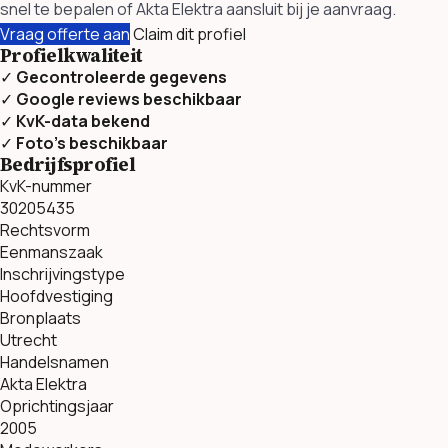
snel te bepalen of Akta Elektra aansluit bij je aanvraag.
Vraag offerte aan
Claim dit profiel
Profielkwaliteit
✓
Gecontroleerde gegevens
✓
Google reviews beschikbaar
✓
KvK-data bekend
✓
Foto’s beschikbaar
Bedrijfsprofiel
KvK-nummer
30205435
Rechtsvorm
Eenmanszaak
Inschrijvingstype
Hoofdvestiging
Bronplaats
Utrecht
Handelsnamen
Akta Elektra
Oprichtingsjaar
2005