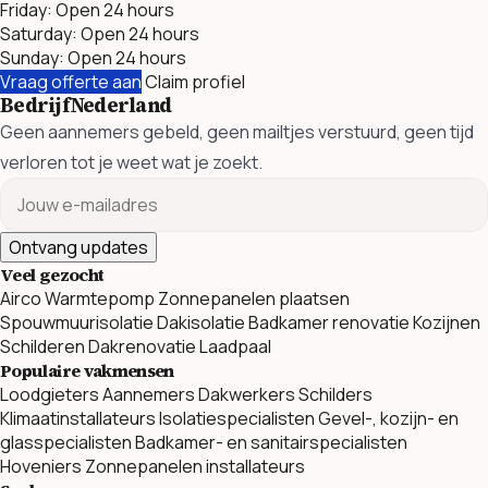
Friday: Open 24 hours
Saturday: Open 24 hours
Sunday: Open 24 hours
Vraag offerte aan
Claim profiel
BedrijfNederland
Geen aannemers gebeld, geen mailtjes verstuurd, geen tijd
verloren tot je weet wat je zoekt.
Ontvang updates
Veel gezocht
Airco
Warmtepomp
Zonnepanelen plaatsen
Spouwmuurisolatie
Dakisolatie
Badkamer renovatie
Kozijnen
Schilderen
Dakrenovatie
Laadpaal
Populaire vakmensen
Loodgieters
Aannemers
Dakwerkers
Schilders
Klimaatinstallateurs
Isolatiespecialisten
Gevel-, kozijn- en
glasspecialisten
Badkamer- en sanitairspecialisten
Hoveniers
Zonnepanelen installateurs