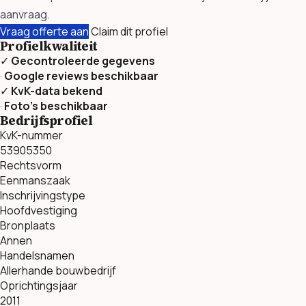
aanvraag.
Vraag offerte aan
Claim dit profiel
Profielkwaliteit
✓
Gecontroleerde gegevens
·
Google reviews beschikbaar
✓
KvK-data bekend
·
Foto’s beschikbaar
Bedrijfsprofiel
KvK-nummer
53905350
Rechtsvorm
Eenmanszaak
Inschrijvingstype
Hoofdvestiging
Bronplaats
Annen
Handelsnamen
Allerhande bouwbedrijf
Oprichtingsjaar
2011