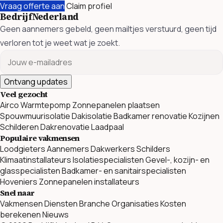
Vraag offerte aan
Claim profiel
BedrijfNederland
Geen aannemers gebeld, geen mailtjes verstuurd, geen tijd
verloren tot je weet wat je zoekt.
Ontvang updates
Veel gezocht
Airco
Warmtepomp
Zonnepanelen plaatsen
Spouwmuurisolatie
Dakisolatie
Badkamer renovatie
Kozijnen
Schilderen
Dakrenovatie
Laadpaal
Populaire vakmensen
Loodgieters
Aannemers
Dakwerkers
Schilders
Klimaatinstallateurs
Isolatiespecialisten
Gevel-, kozijn- en
glasspecialisten
Badkamer- en sanitairspecialisten
Hoveniers
Zonnepanelen installateurs
Snel naar
Vakmensen
Diensten
Branche Organisaties
Kosten
berekenen
Nieuws