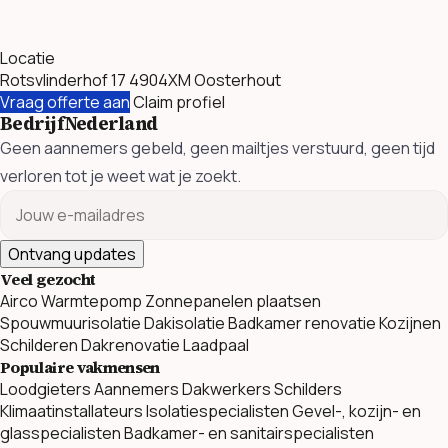
Locatie
Rotsvlinderhof 17 4904XM Oosterhout
Vraag offerte aan
Claim profiel
BedrijfNederland
Geen aannemers gebeld, geen mailtjes verstuurd, geen tijd
verloren tot je weet wat je zoekt.
Ontvang updates
Veel gezocht
Airco
Warmtepomp
Zonnepanelen plaatsen
Spouwmuurisolatie
Dakisolatie
Badkamer renovatie
Kozijnen
Schilderen
Dakrenovatie
Laadpaal
Populaire vakmensen
Loodgieters
Aannemers
Dakwerkers
Schilders
Klimaatinstallateurs
Isolatiespecialisten
Gevel-, kozijn- en
glasspecialisten
Badkamer- en sanitairspecialisten