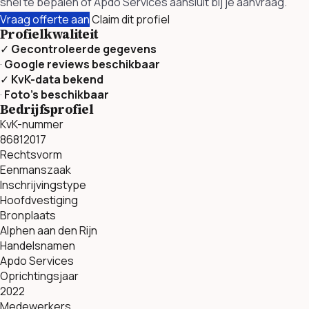
snel te bepalen of Apdo Services aansluit bij je aanvraag.
Vraag offerte aan
Claim dit profiel
Profielkwaliteit
✓
Gecontroleerde gegevens
·
Google reviews beschikbaar
✓
KvK-data bekend
·
Foto’s beschikbaar
Bedrijfsprofiel
KvK-nummer
86812017
Rechtsvorm
Eenmanszaak
Inschrijvingstype
Hoofdvestiging
Bronplaats
Alphen aan den Rijn
Handelsnamen
Apdo Services
Oprichtingsjaar
2022
Medewerkers