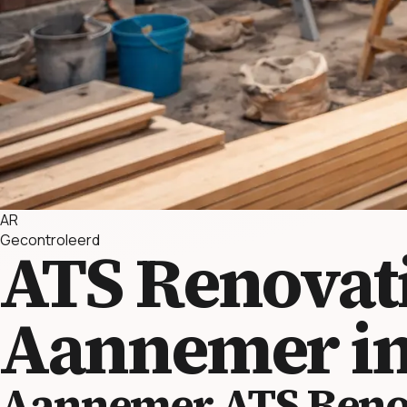
AR
Gecontroleerd
ATS Renovat
Aannemer in
Aannemer ATS Reno