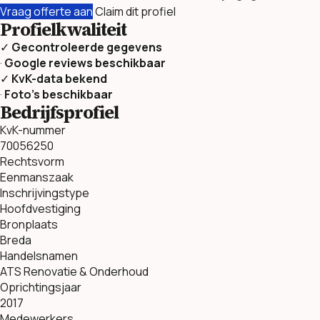
Vraag offerte aan
Claim dit profiel
Profielkwaliteit
✓
Gecontroleerde gegevens
·
Google reviews beschikbaar
✓
KvK-data bekend
·
Foto’s beschikbaar
Bedrijfsprofiel
KvK-nummer
70056250
Rechtsvorm
Eenmanszaak
Inschrijvingstype
Hoofdvestiging
Bronplaats
Breda
Handelsnamen
ATS Renovatie & Onderhoud
Oprichtingsjaar
2017
Medewerkers