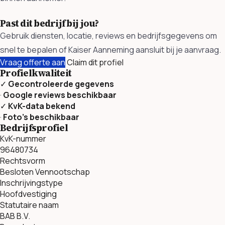
Past dit bedrijf bij jou?
Gebruik diensten, locatie, reviews en bedrijfsgegevens om
snel te bepalen of Kaiser Aanneming aansluit bij je aanvraag.
Vraag offerte aan
Claim dit profiel
Profielkwaliteit
✓
Gecontroleerde gegevens
·
Google reviews beschikbaar
✓
KvK-data bekend
·
Foto’s beschikbaar
Bedrijfsprofiel
KvK-nummer
96480734
Rechtsvorm
Besloten Vennootschap
Inschrijvingstype
Hoofdvestiging
Statutaire naam
BAB B.V.