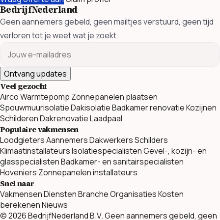
BedrijfNederland
Geen aannemers gebeld, geen mailtjes verstuurd, geen tijd
verloren tot je weet wat je zoekt.
Ontvang updates
Veel gezocht
Airco
Warmtepomp
Zonnepanelen plaatsen
Spouwmuurisolatie
Dakisolatie
Badkamer renovatie
Kozijnen
Schilderen
Dakrenovatie
Laadpaal
Populaire vakmensen
Loodgieters
Aannemers
Dakwerkers
Schilders
Klimaatinstallateurs
Isolatiespecialisten
Gevel-, kozijn- en
glasspecialisten
Badkamer- en sanitairspecialisten
Hoveniers
Zonnepanelen installateurs
Snel naar
Vakmensen
Diensten
Branche Organisaties
Kosten
berekenen
Nieuws
© 2026 BedrijfNederland B.V. Geen aannemers gebeld, geen