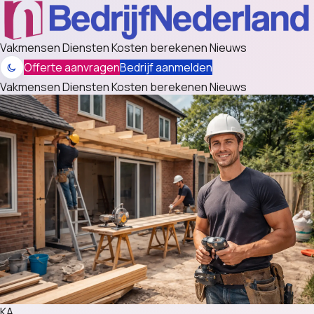
Vakmensen
Diensten
Kosten berekenen
Nieuws
Offerte aanvragen
Bedrijf aanmelden
Vakmensen
Diensten
Kosten berekenen
Nieuws
KA