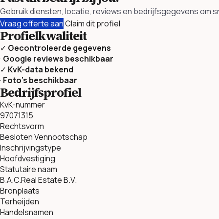
Gebruik diensten, locatie, reviews en bedrijfsgegevens om snel
Vraag offerte aan
Claim dit profiel
Profielkwaliteit
✓
Gecontroleerde gegevens
·
Google reviews beschikbaar
✓
KvK-data bekend
·
Foto’s beschikbaar
Bedrijfsprofiel
KvK-nummer
97071315
Rechtsvorm
Besloten Vennootschap
Inschrijvingstype
Hoofdvestiging
Statutaire naam
B.A.C.Real Estate B.V.
Bronplaats
Terheijden
Handelsnamen