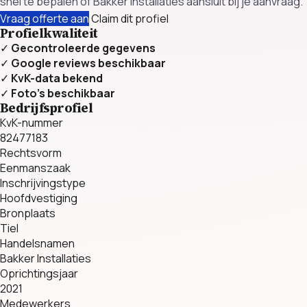
snel te bepalen of Bakker Installaties aansluit bij je aanvraag.
Vraag offerte aan
Claim dit profiel
Profielkwaliteit
✓
Gecontroleerde gegevens
✓
Google reviews beschikbaar
✓
KvK-data bekend
✓
Foto’s beschikbaar
Bedrijfsprofiel
KvK-nummer
82477183
Rechtsvorm
Eenmanszaak
Inschrijvingstype
Hoofdvestiging
Bronplaats
Tiel
Handelsnamen
Bakker Installaties
Oprichtingsjaar
2021
Medewerkers