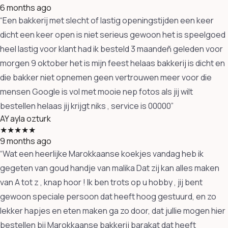
6 months ago
“Een bakkerij met slecht of lastig openingstijden een keer
dicht een keer open is niet serieus gewoon het is speelgoed
heel lastig voor klant had ik besteld 3 maandeñ geleden voor
morgen 9 oktober het is mijn feest helaas bakkerij is dicht en
die bakker niet opnemen geen vertrouwen meer voor die
mensen Google is vol met mooie nep fotos als jij wilt
bestellen helaas jij krijgt niks , service is 00000”
AY
ayla ozturk
★★★★★
9 months ago
“Wat een heerlijke Marokkaanse koekjes vandag heb ik
gegeten van goud handje van malika Dat zij kan alles maken
van A tot z , knap hoor ! Ik ben trots op u hobby , jij bent
gewoon speciale persoon dat heeft hoog gestuurd, en zo
lekker hapjes en eten maken ga zo door, dat jullie mogen hier
bestellen bij Marokkaanse bakkerij barakat dat heeft