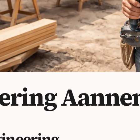
ering
Aannem
ineering