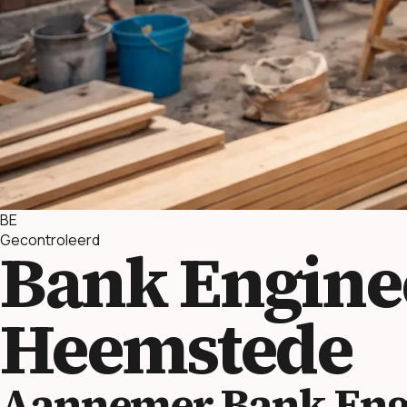
BE
Gecontroleerd
Bank Engine
Heemstede
Aannemer Bank Eng