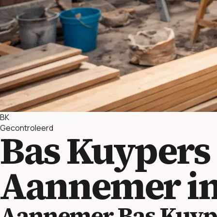
BK
Gecontroleerd
Bas Kuypers
Aannemer in
Aannemer Bas Kuype