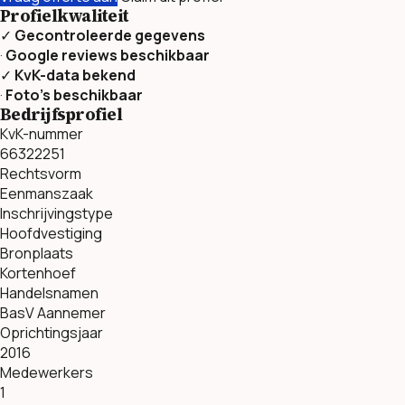
Profielkwaliteit
✓
Gecontroleerde gegevens
·
Google reviews beschikbaar
✓
KvK-data bekend
·
Foto’s beschikbaar
Bedrijfsprofiel
KvK-nummer
66322251
Rechtsvorm
Eenmanszaak
Inschrijvingstype
Hoofdvestiging
Bronplaats
Kortenhoef
Handelsnamen
BasV Aannemer
Oprichtingsjaar
2016
Medewerkers
1