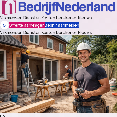
Vakmensen
Diensten
Kosten berekenen
Nieuws
Offerte aanvragen
Bedrijf aanmelden
Vakmensen
Diensten
Kosten berekenen
Nieuws
BA