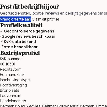
Past dit bedrijf bij jou?
Gebruik diensten, locatie, reviews en bedrijfsgegevens om sn
Vraag offerte aan
Claim dit profiel
Profielkwaliteit
✓
Gecontroleerde gegevens
·
Google reviews beschikbaar
✓
KvK-data bekend
·
Foto’s beschikbaar
Bedrijfsprofiel
KvK-nummer
08118391
Rechtsvorm
Eenmanszaak
Inschrijvingstype
Hoofdvestiging
Bronplaats
Leuvenheim
Handelsnamen
Beltman Bouw & Advies, Beltman Bouwbedrijf, Beltman Tim