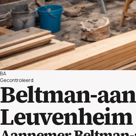
BA
Gecontroleerd
Beltman-aa
Leuvenheim
Aannemer Beltman