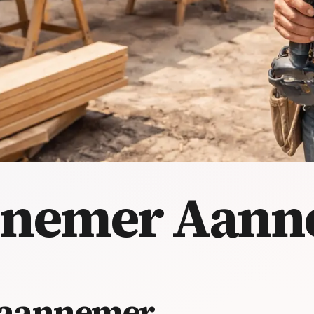
nnemer
Aann
-aannemer