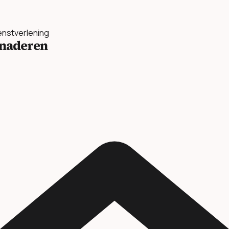
ienstverlening
benaderen