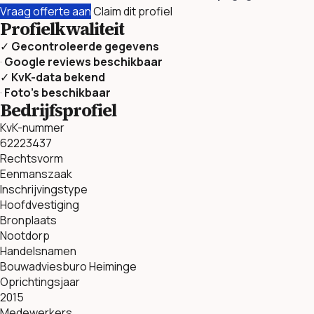
Vraag offerte aan
Claim dit profiel
Profielkwaliteit
✓
Gecontroleerde gegevens
·
Google reviews beschikbaar
✓
KvK-data bekend
·
Foto’s beschikbaar
Bedrijfsprofiel
KvK-nummer
62223437
Rechtsvorm
Eenmanszaak
Inschrijvingstype
Hoofdvestiging
Bronplaats
Nootdorp
Handelsnamen
Bouwadviesburo Heiminge
Oprichtingsjaar
2015
Medewerkers