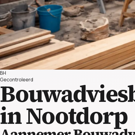
BH
Gecontroleerd
Bouwadvies
in Nootdorp
Aannemer Bouwadvi