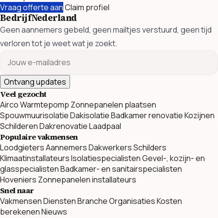
Vraag offerte aan
Claim profiel
BedrijfNederland
Geen aannemers gebeld, geen mailtjes verstuurd, geen tijd
verloren tot je weet wat je zoekt.
Ontvang updates
Veel gezocht
Airco
Warmtepomp
Zonnepanelen plaatsen
Spouwmuurisolatie
Dakisolatie
Badkamer renovatie
Kozijnen
Schilderen
Dakrenovatie
Laadpaal
Populaire vakmensen
Loodgieters
Aannemers
Dakwerkers
Schilders
Klimaatinstallateurs
Isolatiespecialisten
Gevel-, kozijn- en
glasspecialisten
Badkamer- en sanitairspecialisten
Hoveniers
Zonnepanelen installateurs
Snel naar
Vakmensen
Diensten
Branche Organisaties
Kosten
berekenen
Nieuws