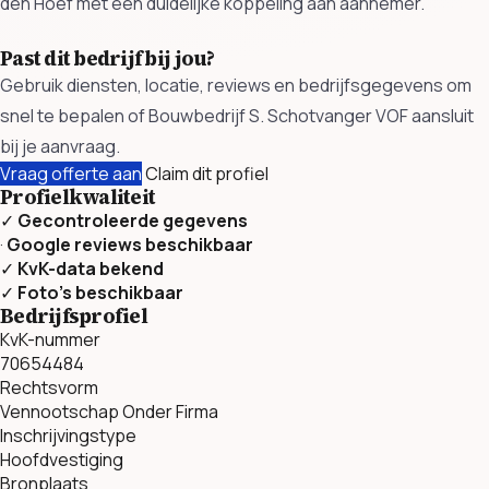
den Hoef met een duidelijke koppeling aan aannemer.
Past dit bedrijf bij jou?
Gebruik diensten, locatie, reviews en bedrijfsgegevens om
snel te bepalen of Bouwbedrijf S. Schotvanger VOF aansluit
bij je aanvraag.
Vraag offerte aan
Claim dit profiel
Profielkwaliteit
✓
Gecontroleerde gegevens
·
Google reviews beschikbaar
✓
KvK-data bekend
✓
Foto’s beschikbaar
Bedrijfsprofiel
KvK-nummer
70654484
Rechtsvorm
Vennootschap Onder Firma
Inschrijvingstype
Hoofdvestiging
Bronplaats