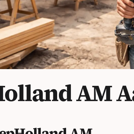
olland AM
A
epHolland AM