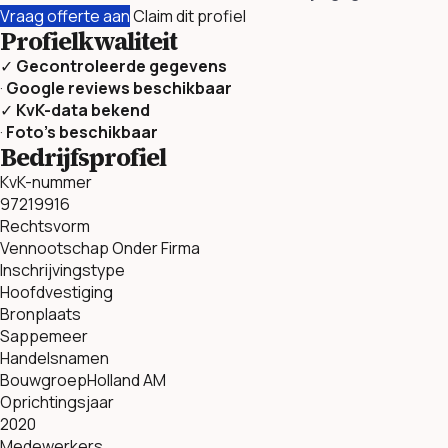
Vraag offerte aan
Claim dit profiel
Profielkwaliteit
✓
Gecontroleerde gegevens
·
Google reviews beschikbaar
✓
KvK-data bekend
·
Foto’s beschikbaar
Bedrijfsprofiel
KvK-nummer
97219916
Rechtsvorm
Vennootschap Onder Firma
Inschrijvingstype
Hoofdvestiging
Bronplaats
Sappemeer
Handelsnamen
BouwgroepHolland AM
Oprichtingsjaar
2020
Medewerkers