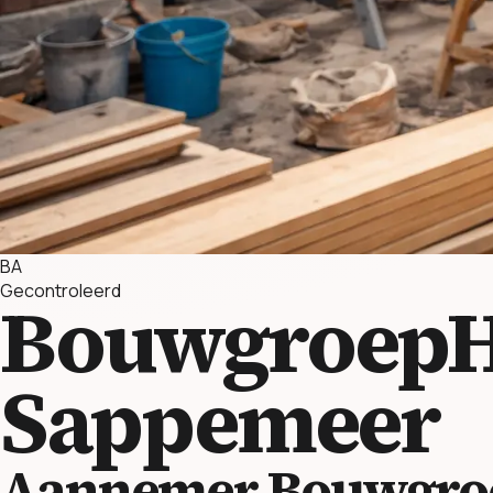
BA
Gecontroleerd
BouwgroepH
Sappemeer
Aannemer Bouwgro