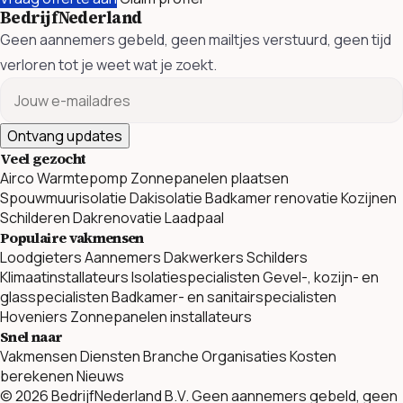
BedrijfNederland
Geen aannemers gebeld, geen mailtjes verstuurd, geen tijd
verloren tot je weet wat je zoekt.
Ontvang updates
Veel gezocht
Airco
Warmtepomp
Zonnepanelen plaatsen
Spouwmuurisolatie
Dakisolatie
Badkamer renovatie
Kozijnen
Schilderen
Dakrenovatie
Laadpaal
Populaire vakmensen
Loodgieters
Aannemers
Dakwerkers
Schilders
Klimaatinstallateurs
Isolatiespecialisten
Gevel-, kozijn- en
glasspecialisten
Badkamer- en sanitairspecialisten
Hoveniers
Zonnepanelen installateurs
Snel naar
Vakmensen
Diensten
Branche Organisaties
Kosten
berekenen
Nieuws
© 2026 BedrijfNederland B.V. Geen aannemers gebeld, geen