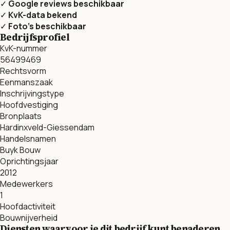
✓
Google reviews beschikbaar
✓
KvK-data bekend
✓
Foto’s beschikbaar
Bedrijfsprofiel
KvK-nummer
56499469
Rechtsvorm
Eenmanszaak
Inschrijvingstype
Hoofdvestiging
Bronplaats
Hardinxveld-Giessendam
Handelsnamen
Buyk Bouw
Oprichtingsjaar
2012
Medewerkers
1
Hoofdactiviteit
Bouwnijverheid
Diensten waarvoor je dit bedrijf kunt benaderen