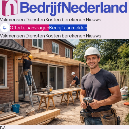
Vakmensen
Diensten
Kosten berekenen
Nieuws
Offerte aanvragen
Bedrijf aanmelden
Vakmensen
Diensten
Kosten berekenen
Nieuws
BA