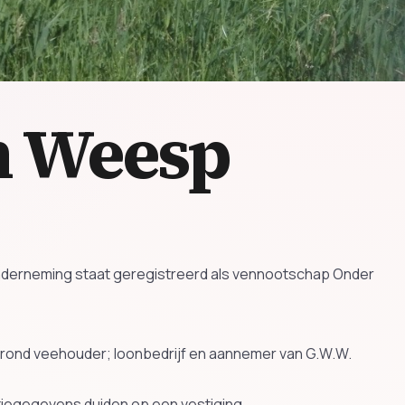
n Weesp
 onderneming staat geregistreerd als vennootschap Onder
ond veehouder; loonbedrijf en aannemer van G.W.W.
atiegegevens duiden op een vestiging.