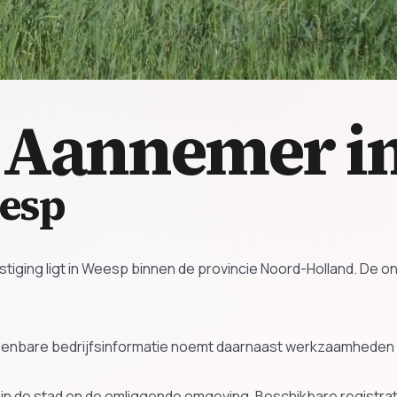
p
Aannemer i
esp
tiging ligt in Weesp binnen de provincie Noord-Holland. De
nbare bedrijfsinformatie noemt daarnaast werkzaamheden r
rk in de stad en de omliggende omgeving. Beschikbare registr