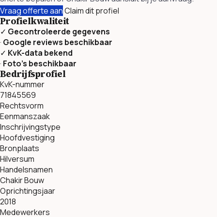
Vraag offerte aan
Claim dit profiel
Profielkwaliteit
✓
Gecontroleerde gegevens
·
Google reviews beschikbaar
✓
KvK-data bekend
·
Foto’s beschikbaar
Bedrijfsprofiel
KvK-nummer
71845569
Rechtsvorm
Eenmanszaak
Inschrijvingstype
Hoofdvestiging
Bronplaats
Hilversum
Handelsnamen
Chakir Bouw
Oprichtingsjaar
2018
Medewerkers