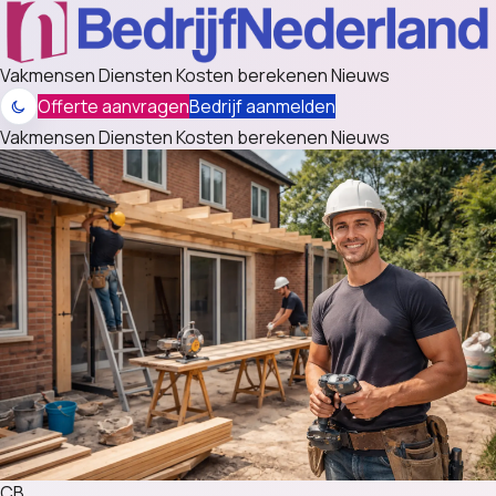
Vakmensen
Diensten
Kosten berekenen
Nieuws
Offerte aanvragen
Bedrijf aanmelden
Vakmensen
Diensten
Kosten berekenen
Nieuws
CB