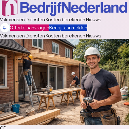
Vakmensen
Diensten
Kosten berekenen
Nieuws
Offerte aanvragen
Bedrijf aanmelden
Vakmensen
Diensten
Kosten berekenen
Nieuws
CD