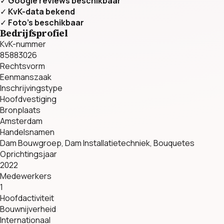
✓
Google reviews beschikbaar
✓
KvK-data bekend
✓
Foto’s beschikbaar
Bedrijfsprofiel
KvK-nummer
85883026
Rechtsvorm
Eenmanszaak
Inschrijvingstype
Hoofdvestiging
Bronplaats
Amsterdam
Handelsnamen
Dam Bouwgroep, Dam Installatietechniek, Bouquetes
Oprichtingsjaar
2022
Medewerkers
1
Hoofdactiviteit
Bouwnijverheid
Internationaal