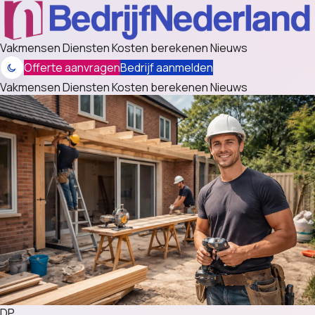
Vakmensen
Diensten
Kosten berekenen
Nieuws
Offerte aanvragen
Bedrijf aanmelden
Vakmensen
Diensten
Kosten berekenen
Nieuws
DP