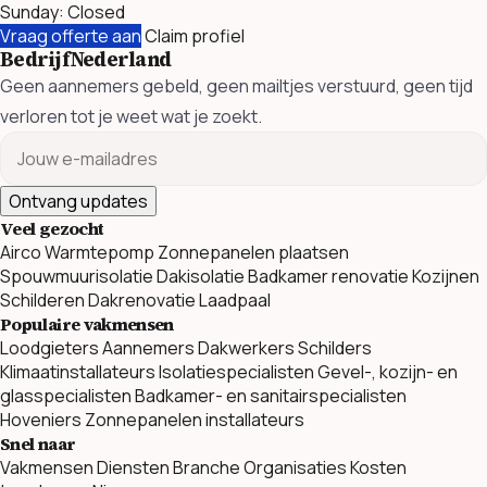
Sunday: Closed
Vraag offerte aan
Claim profiel
BedrijfNederland
Geen aannemers gebeld, geen mailtjes verstuurd, geen tijd
verloren tot je weet wat je zoekt.
Ontvang updates
Veel gezocht
Airco
Warmtepomp
Zonnepanelen plaatsen
Spouwmuurisolatie
Dakisolatie
Badkamer renovatie
Kozijnen
Schilderen
Dakrenovatie
Laadpaal
Populaire vakmensen
Loodgieters
Aannemers
Dakwerkers
Schilders
Klimaatinstallateurs
Isolatiespecialisten
Gevel-, kozijn- en
glasspecialisten
Badkamer- en sanitairspecialisten
Hoveniers
Zonnepanelen installateurs
Snel naar
Vakmensen
Diensten
Branche Organisaties
Kosten