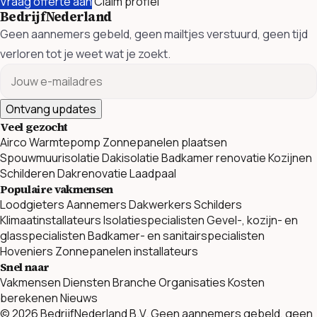
Vraag offerte aan
Claim profiel
BedrijfNederland
Geen aannemers gebeld, geen mailtjes verstuurd, geen tijd
verloren tot je weet wat je zoekt.
Ontvang updates
Veel gezocht
Airco
Warmtepomp
Zonnepanelen plaatsen
Spouwmuurisolatie
Dakisolatie
Badkamer renovatie
Kozijnen
Schilderen
Dakrenovatie
Laadpaal
Populaire vakmensen
Loodgieters
Aannemers
Dakwerkers
Schilders
Klimaatinstallateurs
Isolatiespecialisten
Gevel-, kozijn- en
glasspecialisten
Badkamer- en sanitairspecialisten
Hoveniers
Zonnepanelen installateurs
Snel naar
Vakmensen
Diensten
Branche Organisaties
Kosten
berekenen
Nieuws
© 2026 BedrijfNederland B.V. Geen aannemers gebeld, geen