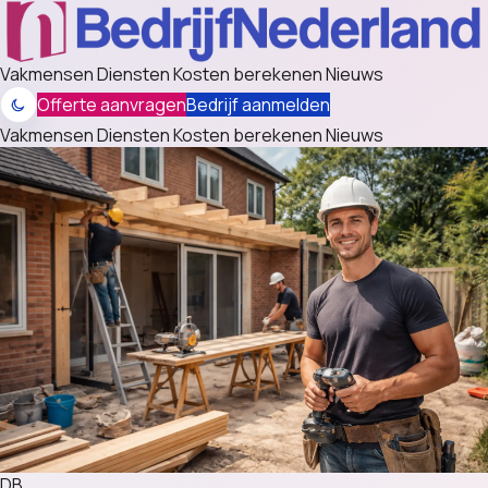
Vakmensen
Diensten
Kosten berekenen
Nieuws
Offerte aanvragen
Bedrijf aanmelden
Vakmensen
Diensten
Kosten berekenen
Nieuws
DB