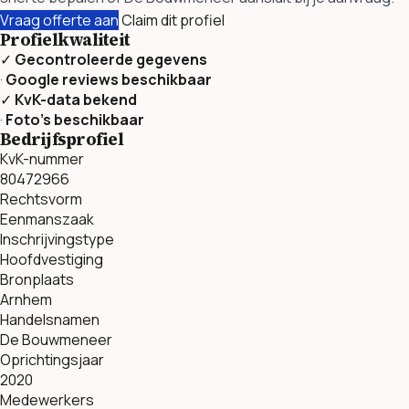
Vraag offerte aan
Claim dit profiel
Profielkwaliteit
✓
Gecontroleerde gegevens
·
Google reviews beschikbaar
✓
KvK-data bekend
·
Foto’s beschikbaar
Bedrijfsprofiel
KvK-nummer
80472966
Rechtsvorm
Eenmanszaak
Inschrijvingstype
Hoofdvestiging
Bronplaats
Arnhem
Handelsnamen
De Bouwmeneer
Oprichtingsjaar
2020
Medewerkers