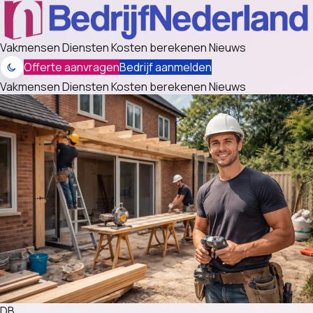
Vakmensen
Diensten
Kosten berekenen
Nieuws
Offerte aanvragen
Bedrijf aanmelden
Vakmensen
Diensten
Kosten berekenen
Nieuws
DB