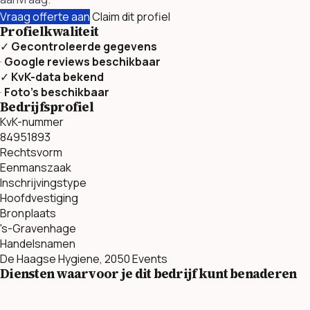
Vraag offerte aan
Claim dit profiel
Profielkwaliteit
✓
Gecontroleerde gegevens
·
Google reviews beschikbaar
✓
KvK-data bekend
·
Foto’s beschikbaar
Bedrijfsprofiel
KvK-nummer
84951893
Rechtsvorm
Eenmanszaak
Inschrijvingstype
Hoofdvestiging
Bronplaats
's-Gravenhage
Handelsnamen
De Haagse Hygiene, 2050 Events
Diensten waarvoor je dit bedrijf kunt benaderen