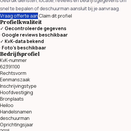
Gebruik diensten, locatie, reviews en bedrijfsgegevens om
snel te bepalen of deschuurman aansluit bij je aanvraag.
Vraag offerte aan
Claim dit profiel
Profielkwaliteit
✓
Gecontroleerde gegevens
·
Google reviews beschikbaar
✓
KvK-data bekend
·
Foto’s beschikbaar
Bedrijfsprofiel
KvK-nummer
62391100
Rechtsvorm
Eenmanszaak
Inschrijvingstype
Hoofdvestiging
Bronplaats
Heiloo
Handelsnamen
deschuurman
Oprichtingsjaar
2015