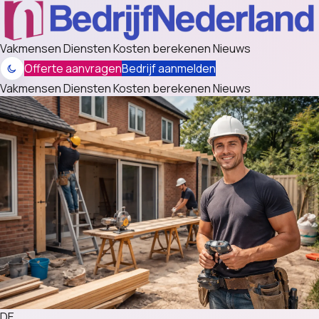
Vakmensen
Diensten
Kosten berekenen
Nieuws
Offerte aanvragen
Bedrijf aanmelden
Vakmensen
Diensten
Kosten berekenen
Nieuws
DE