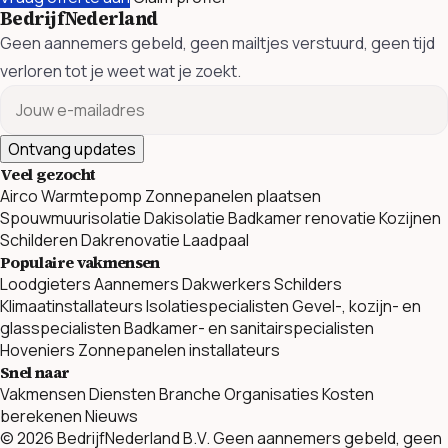
BedrijfNederland
Geen aannemers gebeld, geen mailtjes verstuurd, geen tijd
verloren tot je weet wat je zoekt.
Ontvang updates
Veel gezocht
Airco
Warmtepomp
Zonnepanelen plaatsen
Spouwmuurisolatie
Dakisolatie
Badkamer renovatie
Kozijnen
Schilderen
Dakrenovatie
Laadpaal
Populaire vakmensen
Loodgieters
Aannemers
Dakwerkers
Schilders
Klimaatinstallateurs
Isolatiespecialisten
Gevel-, kozijn- en
glasspecialisten
Badkamer- en sanitairspecialisten
Hoveniers
Zonnepanelen installateurs
Snel naar
Vakmensen
Diensten
Branche Organisaties
Kosten
berekenen
Nieuws
© 2026 BedrijfNederland B.V. Geen aannemers gebeld, geen