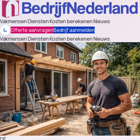
Vakmensen
Diensten
Kosten berekenen
Nieuws
Offerte aanvragen
Bedrijf aanmelden
Vakmensen
Diensten
Kosten berekenen
Nieuws
DE