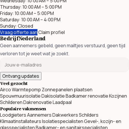
Wednesday: 10:00 AM – 5:00 PM
Thursday: 10:00 AM – 5:00 PM
Friday: 10:00 AM – 5:00 PM
Saturday: 10:00 AM – 4:00 PM
Sunday: Closed
Vraag offerte aan
Claim profiel
BedrijfNederland
Geen aannemers gebeld, geen mailtjes verstuurd, geen tijd
verloren tot je weet wat je zoekt.
Ontvang updates
Veel gezocht
Airco
Warmtepomp
Zonnepanelen plaatsen
Spouwmuurisolatie
Dakisolatie
Badkamer renovatie
Kozijnen
Schilderen
Dakrenovatie
Laadpaal
Populaire vakmensen
Loodgieters
Aannemers
Dakwerkers
Schilders
Klimaatinstallateurs
Isolatiespecialisten
Gevel-, kozijn- en
glasspecialisten
Badkamer- en sanitairspecialisten