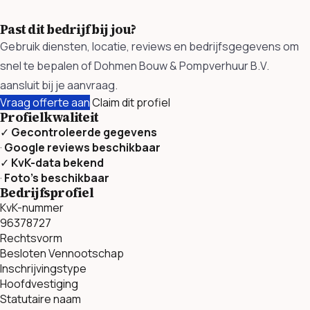
Past dit bedrijf bij jou?
Gebruik diensten, locatie, reviews en bedrijfsgegevens om
snel te bepalen of Dohmen Bouw & Pompverhuur B.V.
aansluit bij je aanvraag.
Vraag offerte aan
Claim dit profiel
Profielkwaliteit
✓
Gecontroleerde gegevens
·
Google reviews beschikbaar
✓
KvK-data bekend
·
Foto’s beschikbaar
Bedrijfsprofiel
KvK-nummer
96378727
Rechtsvorm
Besloten Vennootschap
Inschrijvingstype
Hoofdvestiging
Statutaire naam