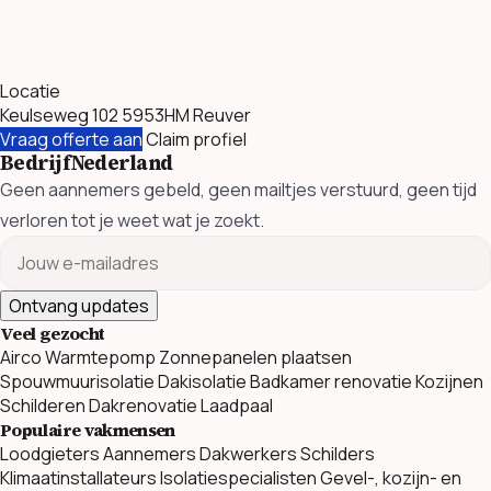
Locatie
Keulseweg 102 5953HM Reuver
Vraag offerte aan
Claim profiel
BedrijfNederland
Geen aannemers gebeld, geen mailtjes verstuurd, geen tijd
verloren tot je weet wat je zoekt.
Ontvang updates
Veel gezocht
Airco
Warmtepomp
Zonnepanelen plaatsen
Spouwmuurisolatie
Dakisolatie
Badkamer renovatie
Kozijnen
Schilderen
Dakrenovatie
Laadpaal
Populaire vakmensen
Loodgieters
Aannemers
Dakwerkers
Schilders
Klimaatinstallateurs
Isolatiespecialisten
Gevel-, kozijn- en