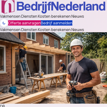
Vakmensen
Diensten
Kosten berekenen
Nieuws
Offerte aanvragen
Bedrijf aanmelden
Vakmensen
Diensten
Kosten berekenen
Nieuws
DB